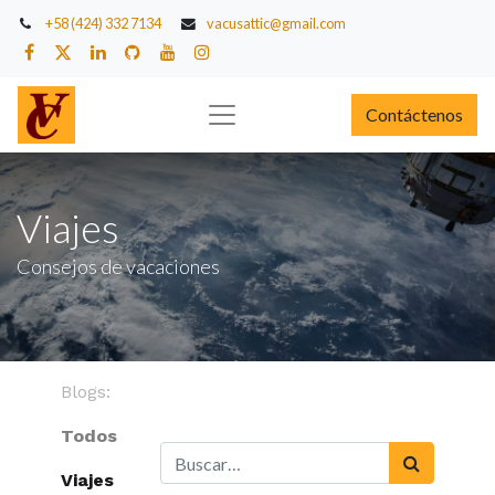
+58 (424) 332 7134
vacusattic@gmail.com
Contáctenos
Viajes
Consejos de vacaciones
Blogs:
Todos
Viajes