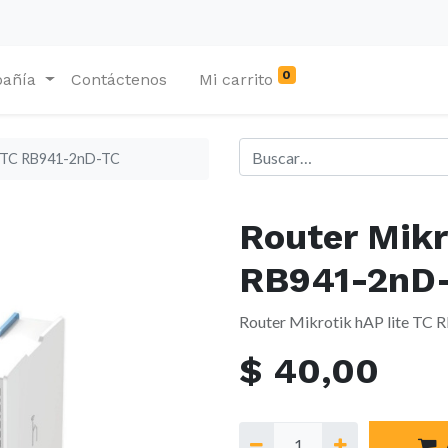
0
añía
Contáctenos
Mi carrito
te TC RB941-2nD-TC
Router Mikr
RB941-2nD
Router Mikrotik hAP lite TC
$
40,00