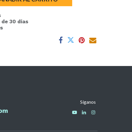
s
 de 30 días
es
Síganos
com