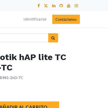
Identificarse
Contáctenos
otik hAP lite TC
-TC
 RB941-2nD-TC
AÑADIR AL CARRITO