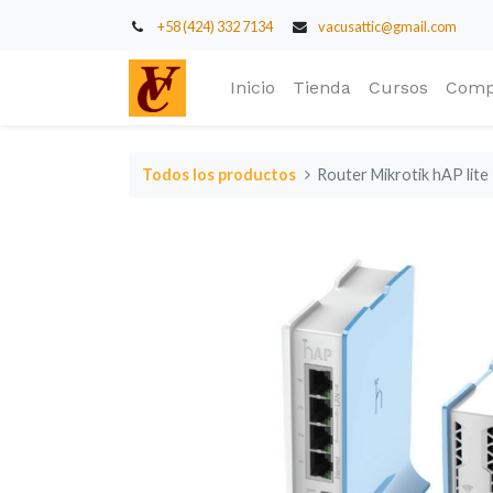
+58 (424) 332 7134
vacusattic@gmail.com
Inicio
Tienda
Cursos
Comp
Todos los productos
Router Mikrotik hAP li